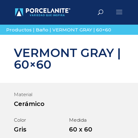
Búsqueda
BUSCAR
de
productos
Productos
|
Baño
|
VERMONT GRAY | 60×60
VERMONT GRAY |
60×60
Material
Cerámico
Color
Medida
Gris
60 x 60