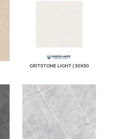
Cemento
Maderas
Marmolados
Monocolor
Piedra
GRITSTONE LIGHT | 50X50
Rústico