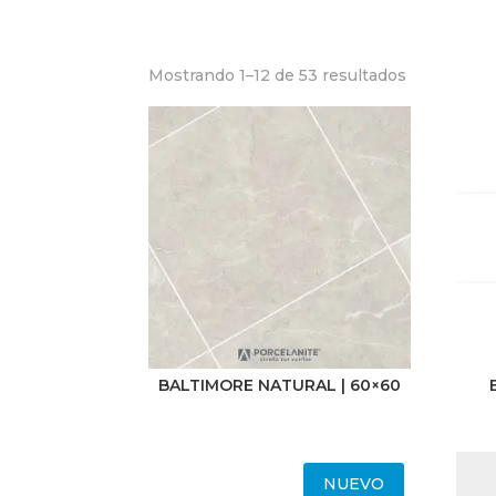
Mostrando 1–12 de 53 resultados
Material
Cerámico
Porcelanato
BALTIMORE NATURAL | 60×60
NUEVO
Medida