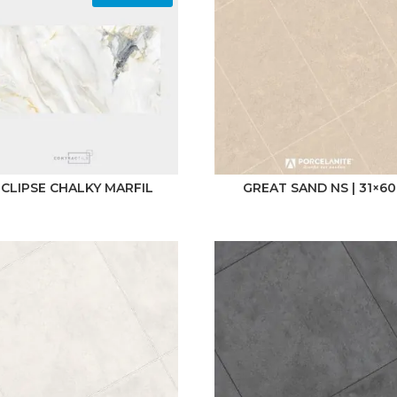
Beige
Blanco
Café
Gris
Negro
ECLIPSE CHALKY MARFIL
GREAT SAND NS | 31×60
Mostrar más
Origen
China
Colombia
India