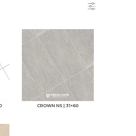
Acabado
Brillante
Mate
Satinado
Non-Slip
Pulido
0
CROWN NS | 31×60
Semibrillante
Tipología