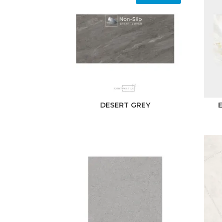
31 x 60
60 x 60
30 x 60
50 x 50
60 x 120
DESERT GREY