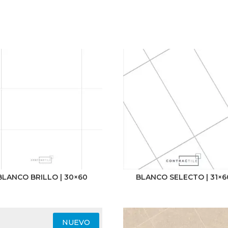
Uso
Pared
Piso
BLANCO BRILLO | 30×60
BLANCO SELECTO | 31×6
NUEVO
Color