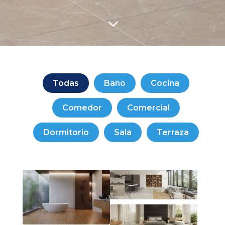
3
Todas
Baño
Cocina
Comedor
Comercial
Dormitorio
Sala
Terraza