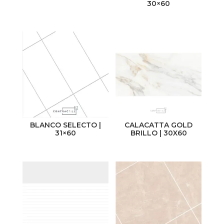
30×60
Color
Tipología
Beige
Cemento
Blanco
Maderas
Café
Marmolados
Gris
Monocolor
Negro
Piedra
BLANCO SELECTO |
CALACATTA GOLD
31×60
BRILLO | 30X60
Mostrar más
Rústico
Origen
China