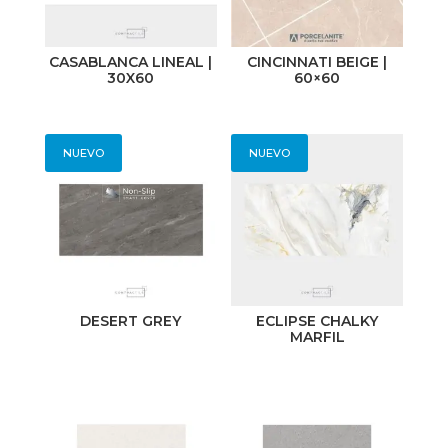
Colombia
India
CASABLANCA LINEAL |
CINCINNATI BEIGE |
30X60
60×60
Perú
NUEVO
NUEVO
DESERT GREY
ECLIPSE CHALKY
MARFIL