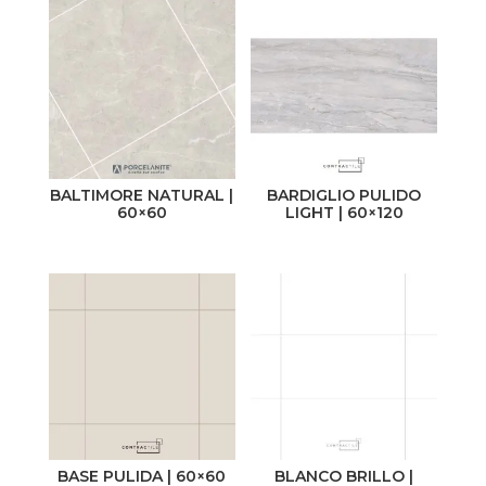
Material
Uso
Cerámico
Pared
Porcelanato
Piso
BALTIMORE NATURAL |
BARDIGLIO PULIDO
Acabado
Medida
60×60
LIGHT | 60×120
Brillante
31 x 60
Mate
60 x 60
Satinado
30 x 60
Non-Slip
50 x 50
Pulido
60 x 120
Semibrillante
BASE PULIDA | 60×60
BLANCO BRILLO |