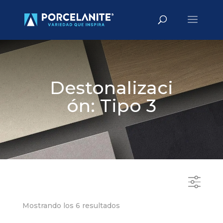
Búsqueda
BUSCAR
de
productos
Destonalizaci
ón: Tipo 3
Mostrando los 6 resultados