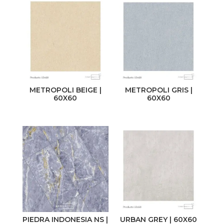
Material
Uso
Cerámico
Pared
Porcelanato
Piso
METROPOLI BEIGE |
METROPOLI GRIS |
Acabado
Medida
60X60
60X60
Brillante
31 x 60
Mate
60 x 60
Satinado
30 x 60
Non-Slip
50 x 50
Pulido
60 x 120
Semibrillante
PIEDRA INDONESIA NS |
URBAN GREY | 60X60