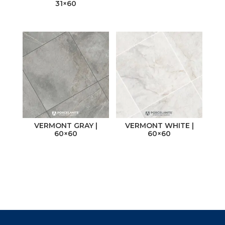
31×60
Color
Tipología
Beige
Cemento
Blanco
Maderas
Café
Marmolados
Gris
Monocolor
Negro
Piedra
VERMONT GRAY |
VERMONT WHITE |
60×60
60×60
Mostrar más
Rústico
Origen
China