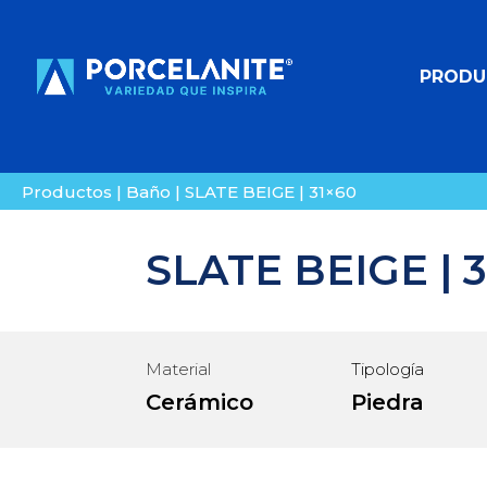
PRODU
Productos
|
Baño
|
SLATE BEIGE | 31×60
SLATE BEIGE | 
Material
Tipología
Cerámico
Piedra