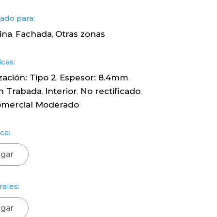
do para:
ina
Fachada
Otras zonas
,
,
icas:
zación: Tipo 2
Espesor: 8.4mm
,
,
ón Trabada
Interior
No rectificado
,
,
,
omercial Moderado
ca:
gar
rales:
gar