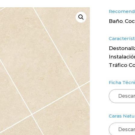
Recomenda
Baño
Coc
,
Característ
Destonali
Instalaci
Tráfico C
Ficha Técni
Descar
Caras Natu
Descar