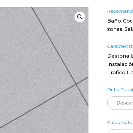
Recomenda
Baño
Coc
,
zonas
Sal
,
Característ
Destonali
Instalació
Tráfico C
Ficha Técni
Descar
Caras Natu