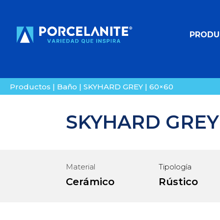
PRODU
Productos
|
Baño
|
SKYHARD GREY | 60×60
SKYHARD GREY 
Material
Tipología
Cerámico
Rústico