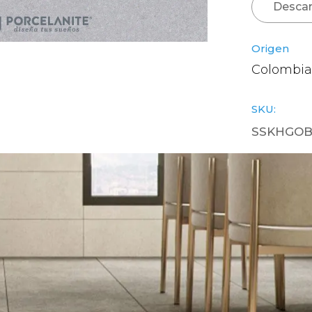
Descar
Origen
Colombia
SKU:
SSKHGOB1