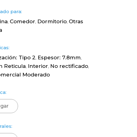
do para:
ina
Comedor
Dormitorio
Otras
,
,
,
a
icas:
zación: Tipo 2
Espesor: 7.8mm
,
,
n Reticula
Interior
No rectificado
,
,
,
omercial Moderado
ca:
gar
rales: