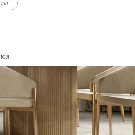
gar
6JI