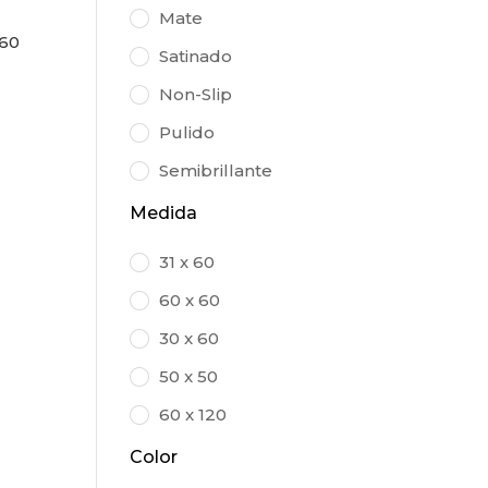
Mate
60
Satinado
Non-Slip
Pulido
Semibrillante
Medida
31 x 60
60 x 60
30 x 60
50 x 50
60 x 120
Color