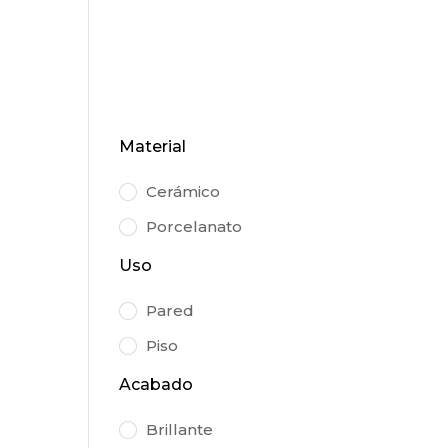
Búsqueda
BUSCAR
de
productos
CARGAS
NOVEDADES
DÓNDE COMPRAR
Material
Cerámico
Porcelanato
Uso
Pared
Piso
Acabado
Brillante