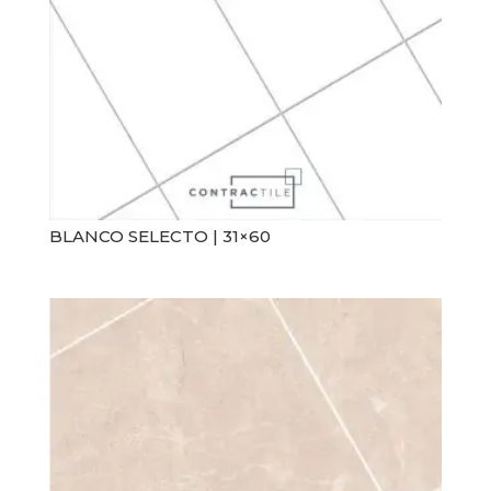
Blanco
Maderas
Café
Marmolados
Gris
Monocolor
Negro
Piedra
Mostrar más
Rústico
BLANCO SELECTO | 31×60