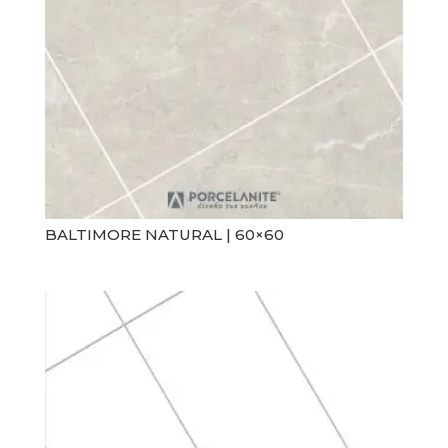
Acabado
Medida
Brillante
31 x 60
Mate
60 x 60
Satinado
30 x 60
Non-Slip
50 x 50
BALTIMORE NATURAL | 60×60
Pulido
60 x 120
Semibrillante
Color
Tipología
Beige
Cemento