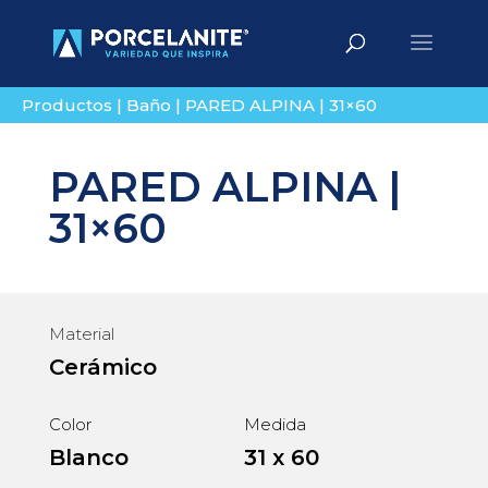
Búsqueda
BUSCAR
de
productos
Productos
|
Baño
|
PARED ALPINA | 31×60
PARED ALPINA |
31×60
Material
Cerámico
Color
Medida
Blanco
31 x 60