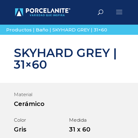
Búsqueda
BUSCAR
de
productos
Productos
|
Baño
|
SKYHARD GREY | 31×60
SKYHARD GREY |
31×60
Material
Cerámico
Color
Medida
Gris
31 x 60