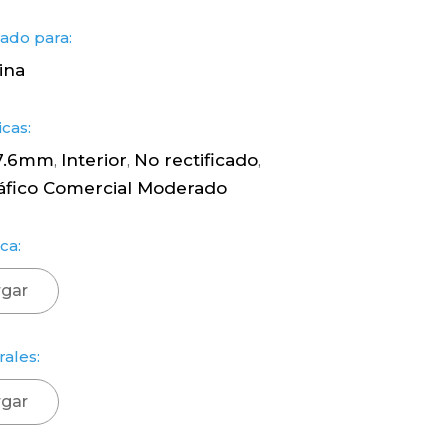
do para:
ina
icas:
 7.6mm
Interior
No rectificado
,
,
,
áfico Comercial Moderado
ca:
gar
rales:
gar