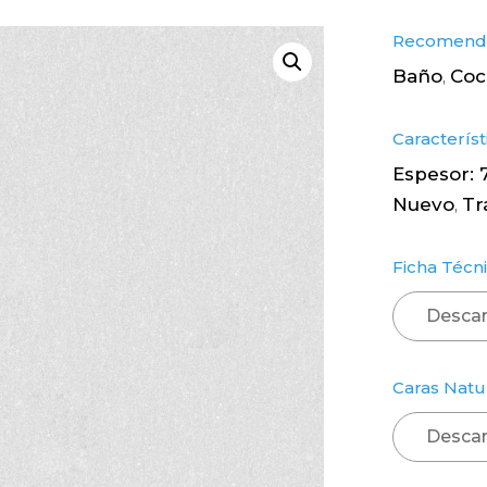
Recomenda
Baño
Coc
,
Característ
Espesor:
Nuevo
Tr
,
Ficha Técni
Descar
Caras Natu
Descar