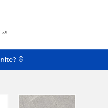
6JI
nite?