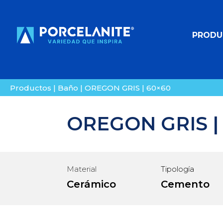
PRODU
Productos
|
Baño
|
OREGON GRIS | 60×60
OREGON GRIS |
Material
Tipología
Cerámico
Cemento