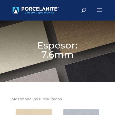
Búsqueda
BUSCAR
de
productos
Espesor:
7.6mm
Mostrando los 8 resultados