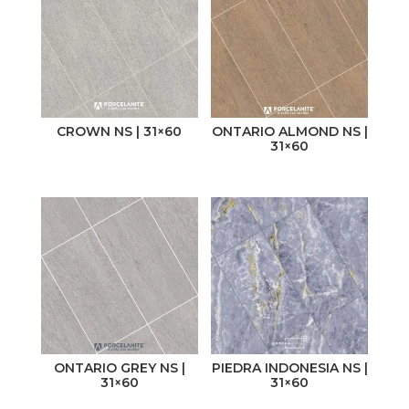
Cerámico
Pared
Porcelanato
Piso
CROWN NS | 31×60
ONTARIO ALMOND NS |
Acabado
Medida
31×60
Brillante
31 x 60
Mate
60 x 60
Satinado
30 x 60
Non-Slip
50 x 50
Pulido
60 x 120
Semibrillante
ONTARIO GREY NS |
PIEDRA INDONESIA NS |
31×60
31×60