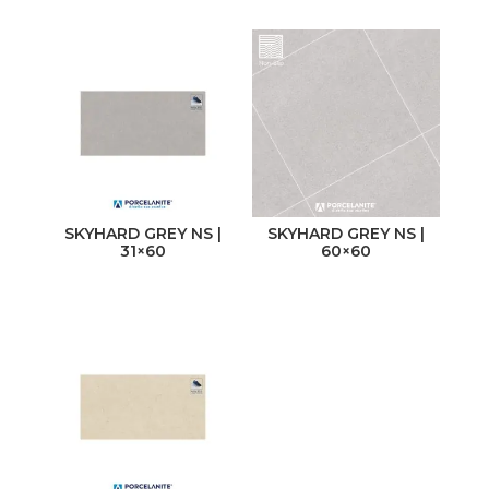
Color
Tipología
Beige
Cemento
Blanco
Maderas
Café
Marmolados
Gris
Monocolor
Negro
Piedra
SKYHARD GREY NS |
SKYHARD GREY NS |
31×60
60×60
Mostrar más
Rústico
Origen
China
Colombia