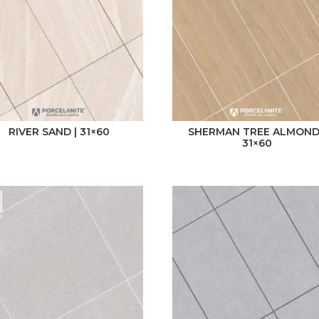
RIVER SAND | 31×60
SHERMAN TREE ALMOND
31×60