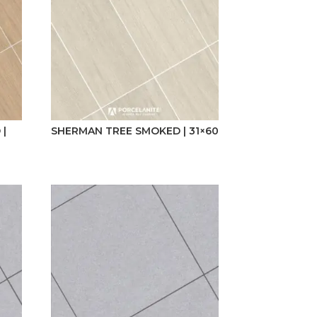
 |
SHERMAN TREE SMOKED | 31×60