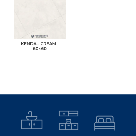
Cerámico
Pared
Porcelanato
Piso
KENDAL CREAM |
Acabado
Medida
60×60
Brillante
31 x 60
Mate
60 x 60
Satinado
30 x 60
Non-Slip
50 x 50
Pulido
60 x 120
Semibrillante