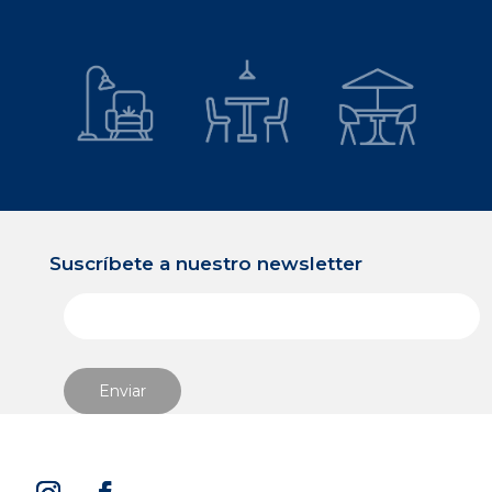
Color
Tipología
Beige
Cemento
Blanco
Maderas
Café
Marmolados
Gris
Monocolor
Negro
Piedra
Suscríbete a nuestro newsletter
Mostrar más
Rústico
Origen
China
Colombia